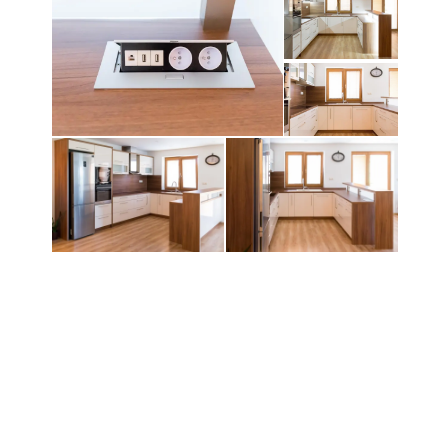
←
Vstavaná skriňa pod
Schody
→
schodmi – Bratislava