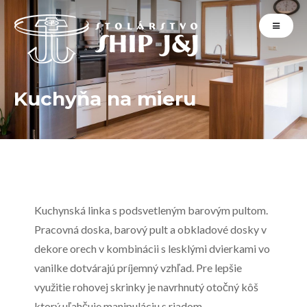
Kuchyňa na mieru
Kuchynská linka s podsvetleným barovým pultom.
Pracovná doska, barový pult a obkladové dosky v
dekore orech v kombinácii s lesklými dvierkami vo
vanilke dotvárajú príjemný vzhľad. Pre lepšie
využitie rohovej skrinky je navrhnutý otočný kôš
ktorý uľahčuje manipuláciu s riadom.